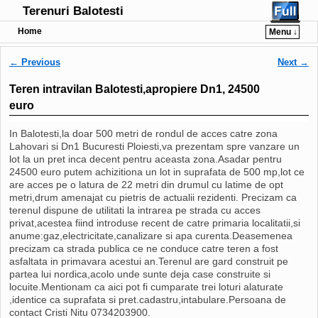
Terenuri Balotesti
Home
Menu ↓
Post navigation
←
Previous
Next
→
Teren intravilan Balotesti,apropiere Dn1, 24500
euro
In Balotesti,la doar 500 metri de rondul de acces catre zona
Lahovari si Dn1 Bucuresti Ploiesti,va prezentam spre vanzare un
lot la un pret inca decent pentru aceasta zona.Asadar pentru
24500 euro putem achizitiona un lot in suprafata de 500 mp,lot ce
are acces pe o latura de 22 metri din drumul cu latime de opt
metri,drum amenajat cu pietris de actualii rezidenti. Precizam ca
terenul dispune de utilitati la intrarea pe strada cu acces
privat,acestea fiind introduse recent de catre primaria localitatii,si
anume:gaz,electricitate,canalizare si apa curenta.Deasemenea
precizam ca strada publica ce ne conduce catre teren a fost
asfaltata in primavara acestui an.Terenul are gard construit pe
partea lui nordica,acolo unde sunte deja case construite si
locuite.Mentionam ca aici pot fi cumparate trei loturi alaturate
,identice ca suprafata si pret.cadastru,intabulare.Persoana de
contact Cristi Nitu 0734203900.