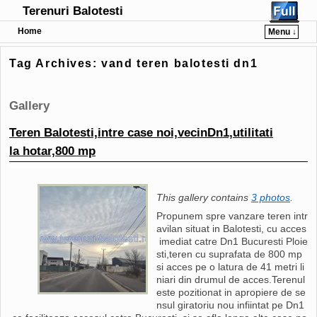
Terenuri Balotesti
Home
Menu ↓
Tag Archives:
vand teren balotesti dn1
Gallery
Teren Balotesti,intre case noi,vecinDn1,utilitati
la hotar,800 mp
This gallery contains
3 photos
.
Propunem spre vanzare teren intr
avilan situat in Balotesti, cu acces
imediat catre Dn1 Bucuresti Ploie
sti,teren cu suprafata de 800 mp
si acces pe o latura de 41 metri li
niari din drumul de acces.Terenul
este pozitionat in apropiere de se
nsul giratoriu nou infiintat pe Dn1