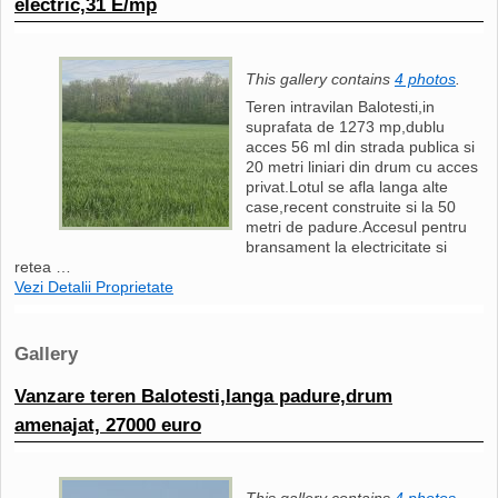
electric,31 E/mp
This gallery contains
4 photos
.
Teren intravilan Balotesti,in
suprafata de 1273 mp,dublu
acces 56 ml din strada publica si
20 metri liniari din drum cu acces
privat.Lotul se afla langa alte
case,recent construite si la 50
metri de padure.Accesul pentru
bransament la electricitate si
retea …
Vezi Detalii Proprietate
Gallery
Vanzare teren Balotesti,langa padure,drum
amenajat, 27000 euro