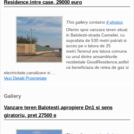
Residence,intre case, 29000 euro
This gallery contains
4 photos
.
Oferim spre vanzare teren situat
in Balotesti-strada Cameliei, cu
suprafata de 530 metri patrati si
acces pe o latura de 25
metri.Terenul are latura comuna
cu unul dintre ansamblurile
rezidetiale GoodResidence,astfel
ca beneficiaza de retea de gaz si
electricitate,canalizare si …
Vezi Detalii Proprietate
Gallery
Vanzare teren Balotesti,apropiere Dn1 si sens
giratoriu, pret 27500 e