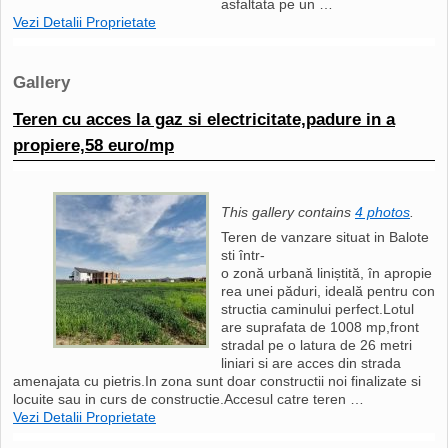
asfaltata pe un …
Vezi Detalii Proprietate
Gallery
Teren cu acces la gaz si electricitate,padure in a
propiere,58 euro/mp
This gallery contains
4 photos
.
Teren de vanzare situat in Balote
sti într-
o zonă urbană liniștită, în apropie
rea unei păduri, ideală pentru con
structia caminului perfect.Lotul
are suprafata de 1008 mp,front
stradal pe o latura de 26 metri
liniari si are acces din strada
amenajata cu pietris.In zona sunt doar constructii noi finalizate si
locuite sau in curs de constructie.Accesul catre teren …
Vezi Detalii Proprietate