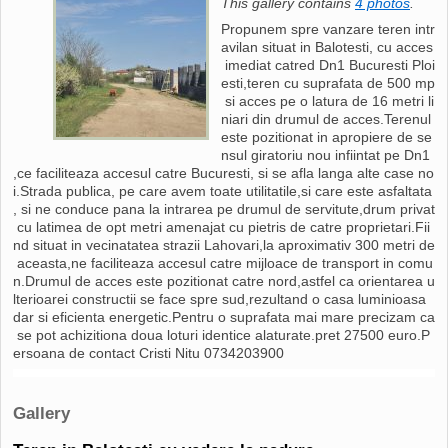
This gallery contains
4 photos
.
Propunem spre vanzare teren intr
avilan situat in Balotesti, cu acces
imediat catred Dn1 Bucuresti Ploi
esti,teren cu suprafata de 500 mp
si acces pe o latura de 16 metri li
niari din drumul de acces.Terenul
este pozitionat in apropiere de se
nsul giratoriu nou infiintat pe Dn1
,ce faciliteaza accesul catre Bucuresti, si se afla langa alte case no
i.Strada publica, pe care avem toate utilitatile,si care este asfaltata
, si ne conduce pana la intrarea pe drumul de servitute,drum privat
cu latimea de opt metri amenajat cu pietris de catre proprietari.Fii
nd situat in vecinatatea strazii Lahovari,la aproximativ 300 metri de
aceasta,ne faciliteaza accesul catre mijloace de transport in comu
n.Drumul de acces este pozitionat catre nord,astfel ca orientarea u
lterioarei constructii se face spre sud,rezultand o casa luminioasa
dar si eficienta energetic.Pentru o suprafata mai mare precizam ca
se pot achizitiona doua loturi identice alaturate.pret 27500 euro.P
ersoana de contact Cristi Nitu 0734203900
Gallery