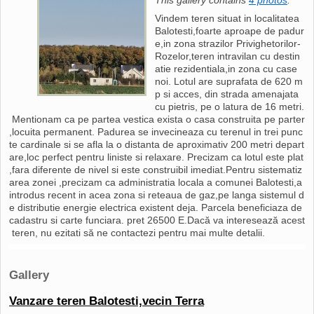
This gallery contains
4 photos
.
Vindem teren situat in localitatea
Balotesti,foarte aproape de padur
e,in zona strazilor Privighetorilor-
Rozelor,teren intravilan cu destin
atie rezidentiala,in zona cu case
noi. Lotul are suprafata de 620 m
p si acces, din strada amenajata
cu pietris, pe o latura de 16 metri.
Mentionam ca pe partea vestica exista o casa construita pe parter
,locuita permanent. Padurea se invecineaza cu terenul in trei punc
te cardinale si se afla la o distanta de aproximativ 200 metri depart
are,loc perfect pentru liniste si relaxare. Precizam ca lotul este plat
,fara diferente de nivel si este construibil imediat.Pentru sistematiz
area zonei ,precizam ca administratia locala a comunei Balotesti,a
introdus recent in acea zona si reteaua de gaz,pe langa sistemul d
e distributie energie electrica existent deja. Parcela beneficiaza de
cadastru si carte funciara. pret 26500 E.Dacă va interesează acest
teren, nu ezitati să ne contactezi pentru mai multe detalii.
Gallery
Vanzare teren Balotesti,vecin Terra