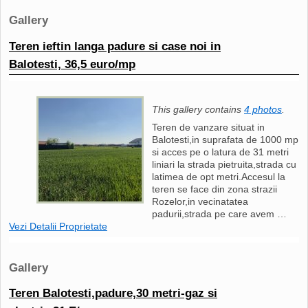
Gallery
Teren ieftin langa padure si case noi in
Balotesti, 36,5 euro/mp
This gallery contains
4 photos
.
Teren de vanzare situat in
Balotesti,in suprafata de 1000 mp
si acces pe o latura de 31 metri
liniari la strada pietruita,strada cu
latimea de opt metri.Accesul la
teren se face din zona strazii
Rozelor,in vecinatatea
padurii,strada pe care avem …
Vezi Detalii Proprietate
Gallery
Teren Balotesti,padure,30 metri-gaz si