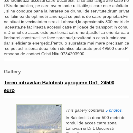
,ce faciliteaza accesul catre Bucuresti, si se afla langa alte case no
i.Strada publica, pe care avem toate utilitatile,si care este asfaltata
, si ne conduce pana la intrarea pe drumul de servitute,drum privat
cu latimea de opt metri amenajat cu pietris de catre proprietari.Fii
nd situat in vecinatatea strazii Lahovari,la aproximativ 300 metri de
aceasta,ne faciliteaza accesul catre mijloace de transport in comu
n.Drumul de acces este pozitionat catre nord,astfel ca orientarea u
lterioarei constructii se face spre sud,rezultand o casa luminioasa
dar si eficienta energetic.Pentru o suprafata mai mare precizam ca
se pot achizitiona doua loturi identice alaturate.pret 49500 euro.P
ersoana de contact Cristi Nitu 0734203900
Gallery
Teren intravilan Balotesti,apropiere Dn1, 24500
euro
This gallery contains
5 photos
.
In Balotesti,la doar 500 metri de
rondul de acces catre zona
Lahovari si Dn1 Bucuresti