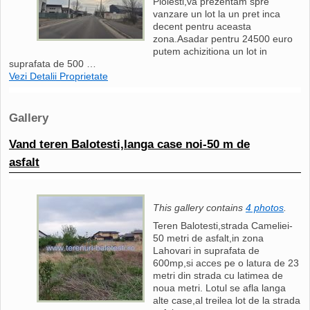
Ploiesti,va prezentam spre
vanzare un lot la un pret inca
decent pentru aceasta
zona.Asadar pentru 24500 euro
putem achizitiona un lot in
suprafata de 500 …
Vezi Detalii Proprietate
Gallery
Vand teren Balotesti,langa case noi-50 m de
asfalt
This gallery contains
4 photos
.
Teren Balotesti,strada Cameliei-
50 metri de asfalt,in zona
Lahovari in suprafata de
600mp,si acces pe o latura de 23
metri din strada cu latimea de
noua metri. Lotul se afla langa
alte case,al treilea lot de la strada