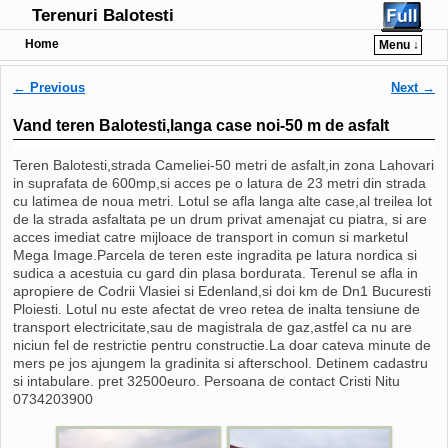
Terenuri Balotesti
Home
Menu ↓
Post navigation
←
Previous
Next
→
Vand teren Balotesti,langa case noi-50 m de asfalt
Teren Balotesti,strada Cameliei-50 metri de asfalt,in zona Lahovari
in suprafata de 600mp,si acces pe o latura de 23 metri din strada
cu latimea de noua metri. Lotul se afla langa alte case,al treilea lot
de la strada asfaltata pe un drum privat amenajat cu piatra, si are
acces imediat catre mijloace de transport in comun si marketul
Mega Image.Parcela de teren este ingradita pe latura nordica si
sudica a acestuia cu gard din plasa bordurata. Terenul se afla in
apropiere de Codrii Vlasiei si Edenland,si doi km de Dn1 Bucuresti
Ploiesti. Lotul nu este afectat de vreo retea de inalta tensiune de
transport electricitate,sau de magistrala de gaz,astfel ca nu are
niciun fel de restrictie pentru constructie.La doar cateva minute de
mers pe jos ajungem la gradinita si afterschool. Detinem cadastru
si intabulare. pret 32500euro. Persoana de contact Cristi Nitu
0734203900