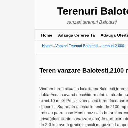
Terenuri Balot
vanzari terenuri Balotesti
Home
Skip to primary content
Skip to secondary content
Adauga Cererea Ta
Adauga Ofert
Home
→
Vanzari Terenuri Balotesti
→
terenuri 2.000 
Post navigation
Teren vanzare Balotesti,2100 
Vindem teren situat in localitatea Balotesti,teren 
dubla.Acesta avand deschidere atat la strada pub
exact 10 metri.Precizez ca acest teren face parte 
disponibil.Suprafata acestui lot este de 2100 mp si
trei sau patru case.Mentionez ca la hotarul terenul
privat(electricitate,canalizare,apa).In apropiere 
de 2-3 km avem gradinite,scoli,magazine.La apr