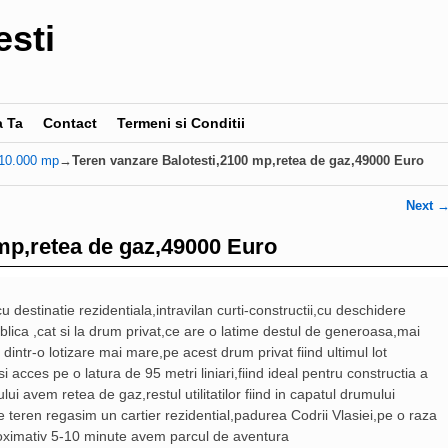
esti
a Ta
Contact
Termeni si Conditii
- 10.000 mp
→
Teren vanzare Balotesti,2100 mp,retea de gaz,49000 Euro
Next
mp,retea de gaz,49000 Euro
cu destinatie rezidentiala,intravilan curti-constructii,cu deschidere
lica ,cat si la drum privat,ce are o latime destul de generoasa,mai
dintr-o lotizare mai mare,pe acest drum privat fiind ultimul lot
 acces pe o latura de 95 metri liniari,fiind ideal pentru constructia a
ui avem retea de gaz,restul utilitatilor fiind in capatul drumului
de teren regasim un cartier rezidential,padurea Codrii Vlasiei,pe o raza
oximativ 5-10 minute avem parcul de aventura