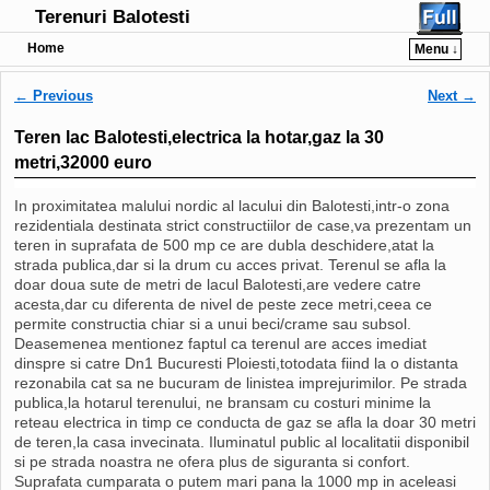
Terenuri Balotesti
Home
Menu ↓
Post navigation
←
Previous
Next
→
Teren lac Balotesti,electrica la hotar,gaz la 30
metri,32000 euro
In proximitatea malului nordic al lacului din Balotesti,intr-o zona
rezidentiala destinata strict constructiilor de case,va prezentam un
teren in suprafata de 500 mp ce are dubla deschidere,atat la
strada publica,dar si la drum cu acces privat. Terenul se afla la
doar doua sute de metri de lacul Balotesti,are vedere catre
acesta,dar cu diferenta de nivel de peste zece metri,ceea ce
permite constructia chiar si a unui beci/crame sau subsol.
Deasemenea mentionez faptul ca terenul are acces imediat
dinspre si catre Dn1 Bucuresti Ploiesti,totodata fiind la o distanta
rezonabila cat sa ne bucuram de linistea imprejurimilor. Pe strada
publica,la hotarul terenului, ne bransam cu costuri minime la
reteau electrica in timp ce conducta de gaz se afla la doar 30 metri
de teren,la casa invecinata. Iluminatul public al localitatii disponibil
si pe strada noastra ne ofera plus de siguranta si confort.
Suprafata cumparata o putem mari pana la 1000 mp in aceleasi