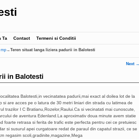
esti
a Ta
Contact
Termeni si Conditii
0 mp
→
Teren situat langa liziera padurii in Balotesti
Next
ii in Balotesti
calitatea Balotesti,in vecinatatea padurii,mai exact al doilea lot de la
p si are acces pe o latura de 30 metri liniari din strada cu latimea de
ul trazilor I C Bratianu,Rozelor,Raului.Ca si vecinatati mai cunoscute,
a parcului de aventura Edenland.La aproximativ doua minute avem statie
 foarte retrasa si ferita de trafic este perfecta pentru cei ce pretuiesc
dar si susurul apei curgatoare redat de paraul din capatul strazii, ce se
3 km regasim scoli,gradinite,magazine,Mega