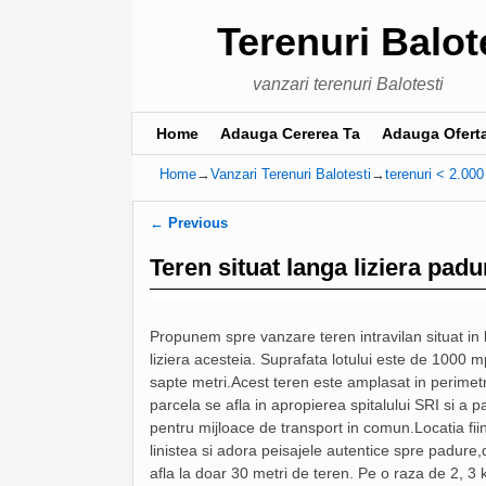
Terenuri Balot
vanzari terenuri Balotesti
Home
Skip to primary content
Skip to secondary content
Adauga Cererea Ta
Adauga Ofert
Home
→
Vanzari Terenuri Balotesti
→
terenuri < 2.00
Post navigation
←
Previous
Teren situat langa liziera padur
Propunem spre vanzare teren intravilan situat in lo
liziera acesteia. Suprafata lotului este de 1000 m
sapte metri.Acest teren este amplasat in perimetr
parcela se afla in apropierea spitalului SRI si 
pentru mijloace de transport in comun.Locatia fiind
linistea si adora peisajele autentice spre padure,
afla la doar 30 metri de teren. Pe o raza de 2, 